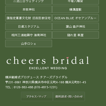
二泊三日ウェディング
平塚八幡宮
本牧神社
横溝屋敷
国指定重要文化財 旧吉田家住宅
OCEAN BLUE オセアンブルー
日産スタジアム
葉山 森戸神社
相州三浦総鎮守 海南神社
隠れ里 車屋
山手ロシェ
横浜結婚式プロデュース チアーズブライダル
〒231-0861 神奈川県横浜市中区元町4-168 横浜元町B1-45
TEL :
0120-983-488
(070-4815-1231)