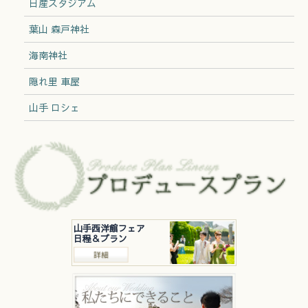
日産スタジアム
葉山 森戸神社
海南神社
隠れ里 車屋
山手 ロシェ
山手西洋館フェア
日程＆プラン