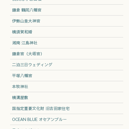
鎌倉 鶴岡八幡宮
伊勢山皇大神宮
横須賀和婚
湘南 江島神社
鎌倉宮（大塔宮）
二泊三日ウェディング
平塚八幡宮
本牧神社
横溝屋敷
国指定重要文化財 旧吉田家住宅
OCEAN BLUE オセアンブルー