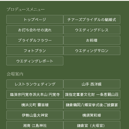
トップページ
チアーズブライダルの結婚式
お打ち合わせの流れ
ウエディングドレス
ブライダルフラワー
お料理
フォトプラン
ウエディングサロン
ウエディングレポート
レストランウェディング
山手 西洋館
臨済宗円覚寺派大本山 円覚寺
国指定重要文化財 一条恵観山荘
横浜元町 霧笛楼
鎌倉鶴岡八幡宮挙式後ご披露宴
伊勢山皇大神宮
横須賀和婚
湘南 江島神社
鎌倉宮（大塔宮）