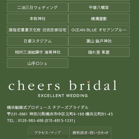
二泊三日ウェディング
平塚八幡宮
本牧神社
横溝屋敷
国指定重要文化財 旧吉田家住宅
OCEAN BLUE オセアンブルー
日産スタジアム
葉山 森戸神社
相州三浦総鎮守 海南神社
隠れ里 車屋
山手ロシェ
横浜結婚式プロデュース チアーズブライダル
〒231-0861 神奈川県横浜市中区元町4-168 横浜元町B1-45
TEL :
0120-983-488
(070-4815-1231)