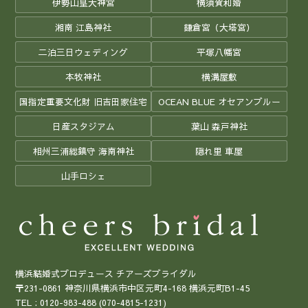
伊勢山皇大神宮
横須賀和婚
湘南 江島神社
鎌倉宮（大塔宮）
二泊三日ウェディング
平塚八幡宮
本牧神社
横溝屋敷
国指定重要文化財 旧吉田家住宅
OCEAN BLUE オセアンブルー
日産スタジアム
葉山 森戸神社
相州三浦総鎮守 海南神社
隠れ里 車屋
山手ロシェ
横浜結婚式プロデュース チアーズブライダル
〒231-0861 神奈川県横浜市中区元町4-168 横浜元町B1-45
TEL :
0120-983-488
(070-4815-1231)