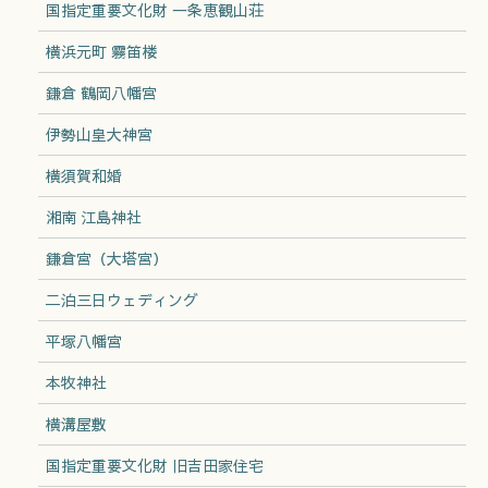
国指定重要文化財 一条恵観山荘
横浜元町 霧笛楼
鎌倉 鶴岡八幡宮
伊勢山皇大神宮
横須賀和婚
湘南 江島神社
鎌倉宮（大塔宮）
二泊三日ウェディング
平塚八幡宮
本牧神社
横溝屋敷
国指定重要文化財 旧吉田家住宅