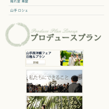
隠れ里 車屋
山手 ロシェ
山手西洋館フェア
日程＆プラン