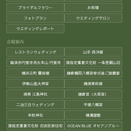
ブライダルフラワー
お料理
フォトプラン
ウエディングサロン
ウエディングレポート
レストランウェディング
山手 西洋館
臨済宗円覚寺派大本山 円覚寺
国指定重要文化財 一条恵観山荘
横浜元町 霧笛楼
鎌倉鶴岡八幡宮挙式後ご披露宴
伊勢山皇大神宮
横須賀和婚
湘南 江島神社
鎌倉宮（大塔宮）
二泊三日ウェディング
平塚八幡宮
本牧神社
横溝屋敷
国指定重要文化財 旧吉田家住宅
OCEAN BLUE オセアンブルー