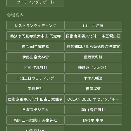
ウエディングレポート
レストランウェディング
山手 西洋館
臨済宗円覚寺派大本山 円覚寺
国指定重要文化財 一条恵観山荘
横浜元町 霧笛楼
鎌倉鶴岡八幡宮挙式後ご披露宴
伊勢山皇大神宮
横須賀和婚
湘南 江島神社
鎌倉宮（大塔宮）
二泊三日ウェディング
平塚八幡宮
本牧神社
横溝屋敷
国指定重要文化財 旧吉田家住宅
OCEAN BLUE オセアンブルー
日産スタジアム
葉山 森戸神社
相州三浦総鎮守 海南神社
隠れ里 車屋
山手ロシェ