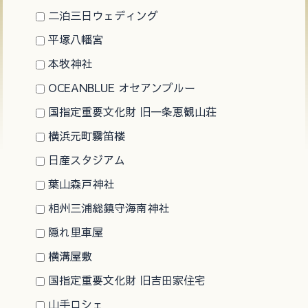
二泊三日ウェディング
平塚八幡宮
本牧神社
OCEANBLUE オセアンブルー
国指定重要文化財 旧一条恵観山荘
横浜元町霧笛楼
日産スタジアム
葉山森戸神社
相州三浦総鎮守海南神社
隠れ里車屋
横溝屋敷
国指定重要文化財 旧吉田家住宅
山手ロシェ