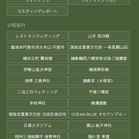
ウエディングレポート
レストランウェディング
山手 西洋館
臨済宗円覚寺派大本山 円覚寺
国指定重要文化財 一条恵観山荘
横浜元町 霧笛楼
鎌倉鶴岡八幡宮挙式後ご披露宴
伊勢山皇大神宮
横須賀和婚
湘南 江島神社
鎌倉宮（大塔宮）
二泊三日ウェディング
平塚八幡宮
本牧神社
横溝屋敷
国指定重要文化財 旧吉田家住宅
OCEAN BLUE オセアンブルー
日産スタジアム
葉山 森戸神社
相州三浦総鎮守 海南神社
隠れ里 車屋