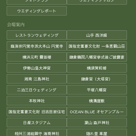
ウエディングレポート
レストランウェディング
山手 西洋館
臨済宗円覚寺派大本山 円覚寺
国指定重要文化財 一条恵観山荘
横浜元町 霧笛楼
鎌倉鶴岡八幡宮挙式後ご披露宴
伊勢山皇大神宮
横須賀和婚
湘南 江島神社
鎌倉宮（大塔宮）
二泊三日ウェディング
平塚八幡宮
本牧神社
横溝屋敷
国指定重要文化財 旧吉田家住宅
OCEAN BLUE オセアンブルー
日産スタジアム
葉山 森戸神社
相州三浦総鎮守 海南神社
隠れ里 車屋