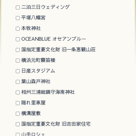
二泊三日ウェディング
平塚八幡宮
本牧神社
OCEANBLUE オセアンブルー
国指定重要文化財 旧一条恵観山荘
横浜元町霧笛楼
日産スタジアム
葉山森戸神社
相州三浦総鎮守海南神社
隠れ里車屋
横溝屋敷
国指定重要文化財 旧吉田家住宅
山手ロシェ